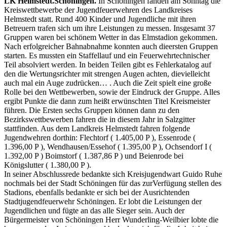
LK Helmstedt.Schöningen.
In Schöningen fanden am Sonntag die
Kreiswettbewerbe der Jugendfeuerwehren des Landkreises
Helmstedt statt. Rund 400 Kinder und Jugendliche mit ihren
Betreuern trafen sich um ihre Leistungen zu messen. Insgesamt 37
Gruppen waren bei schönem Wetter in das Elmstadion gekommen.
Nach erfolgreicher Bahnabnahme konnten auch dieersten Gruppen
starten. Es mussten ein Staffellauf und ein Feuerwehrtechnischer
Teil absolviert werden. In beiden Teilen gibt es Fehlerkatalog auf
den die Wertungsrichter mit strengen Augen achten, dievielleicht
auch mal ein Auge zudrücken… . Auch die Zeit spielt eine große
Rolle bei den Wettbewerben, sowie der Eindruck der Gruppe. Alles
ergibt Punkte die dann zum heißt erwünschten Titel Kreismeister
führen. Die Ersten sechs Gruppen können dann zu den
Bezirkswettbewerben fahren die in diesem Jahr in Salzgitter
stattfinden. Aus dem Landkreis Helmstedt fahren folgende
Jugendwehren dorthin: Flechtorf ( 1.405,00 P ), Essenrode (
1.396,00 P ), Wendhausen/Essehof ( 1.395,00 P ), Ochsendorf I (
1.392,00 P ) Boimstorf ( 1.387,86 P ) und Beienrode bei
Königslutter ( 1.380,00 P ).
In seiner Abschlussrede bedankte sich Kreisjugendwart Guido Ruhe
nochmals bei der Stadt Schöningen für das zurVerfügung stellen des
Stadions, ebenfalls bedankte er sich bei der Ausrichtenden
Stadtjugendfeuerwehr Schöningen. Er lobt die Leistungen der
Jugendlichen und fügte an das alle Sieger sein. Auch der
Bürgermeister von Schöningen Herr Wunderling-Weilbier lobte die