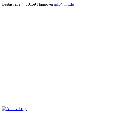
Zum
Bertastraße 4, 30159 Hannover
|
info@njf.de
Inhalt
Facebook
Instagram
YouTube
E-
springen
Mail