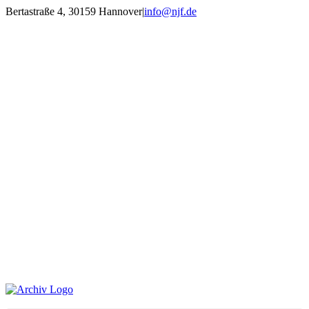
Zum
Bertastraße 4, 30159 Hannover
|
info@njf.de
Inhalt
Facebook
Instagram
YouTube
E-
springen
Mail