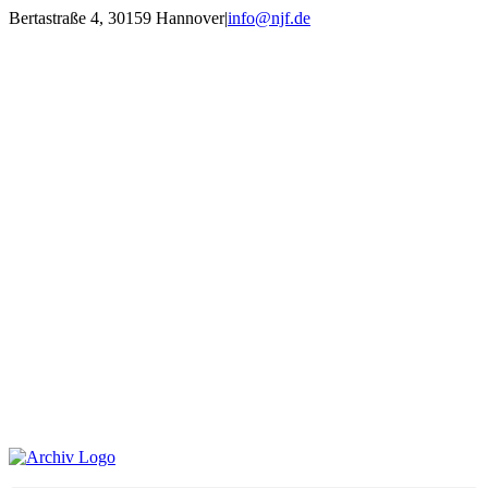
Zum
Bertastraße 4, 30159 Hannover
|
info@njf.de
Inhalt
Facebook
Instagram
YouTube
E-
springen
Mail