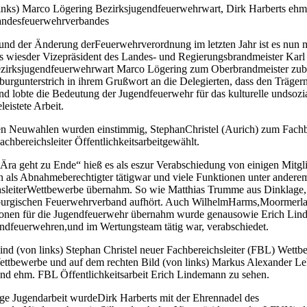
links) Marco Lögering Bezirksjugendfeuerwehrwart, Dirk Harberts ehm
andesfeuerwehrverbandes
nd der Änderung derFeuerwehrverordnung im letzten Jahr ist es nun m
s wiesder Vizepräsident des Landes- und Regierungsbrandmeister Karl
zirksjugendfeuerwehrwart Marco Lögering zum Oberbrandmeister zubefö
urgunterstrich in ihrem Grußwort an die Delegierten, dass den Träger
nd lobte die Bedeutung der Jugendfeuerwehr für das kulturelle undsozi
eleistete Arbeit.
en Neuwahlen wurden einstimmig, StephanChristel (Aurich) zum Fach
chbereichsleiter Öffentlichkeitsarbeitgewählt.
Ära geht zu Ende“ hieß es als eszur Verabschiedung von einigen Mitgl
ren als Abnahmeberechtigter tätigwar und viele Funktionen unter andere
ichsleiterWettbewerbe übernahm. So wie Matthias Trumme aus Dinklage
burgischen Feuerwehrverband aufhört. Auch WilhelmHarms,Moormerland,
ionen für die Jugendfeuerwehr übernahm wurde genausowie Erich Linde
ugendfeuerwehren,und im Wertungsteam tätig war, verabschiedet.
ind (von links) Stephan Christel neuer Fachbereichsleiter (FBL) Wett
ttbewerbe und auf dem rechten Bild (von links) Markus Alexander 
 und ehm. FBL Öffentlichkeitsarbeit Erich Lindemann zu sehen.
nge Jugendarbeit wurdeDirk Harberts mit der Ehrennadel des