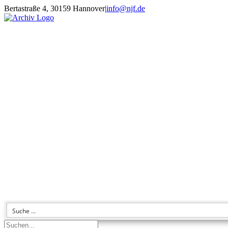
Zum
Bertastraße 4, 30159 Hannover
|
info@njf.de
Inhalt
Facebook
Instagram
YouTube
E-
springen
Mail
Suche