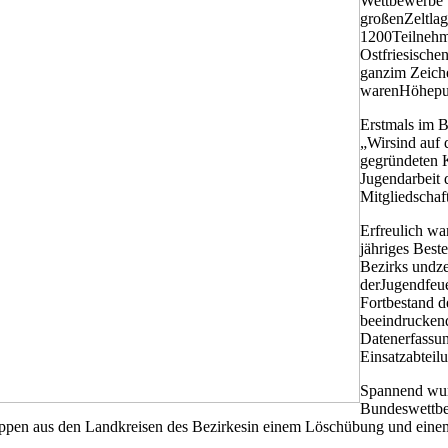
Wettbewerbe 
großenZeltla
1200Teilnehm
Ostfriesische
ganzim Zeiche
warenHöhepun
Erstmals im B
„Wirsind auf 
gegründeten K
Jugendarbeit 
Mitgliedschaf
Erfreulich wa
jähriges Beste
Bezirks undze
derJugendfeu
Fortbestand d
beeindruckend
Datenerfassun
Einsatzabteil
Spannend wur
Bundeswettbe
ruppen aus den Landkreisen des Bezirkesin einem Löschübung und ein