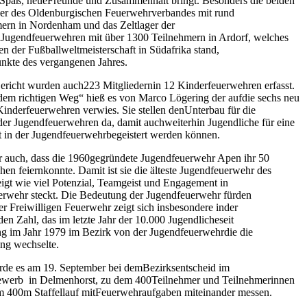
Spaß, neueFreunde und Zusammenhalt bringt. Besonders die beiden
ger des Oldenburgischen Feuerwehrverbandes mit rund
ern in Nordenham und das Zeltlager der
nJugendfeuerwehren mit über 1300 Teilnehmern in Ardorf, welches
n der Fußballweltmeisterschaft in Südafrika stand,
kte des vergangenen Jahres.
ericht wurden auch223 Mitgliedernin 12 Kinderfeuerwehren erfasst.
dem richtigen Weg“ hieß es von Marco Lögering der aufdie sechs neu
inderfeuerwehren verwies. Sie stellen denUnterbau für die
der Jugendfeuerwehren da, damit auchweiterhin Jugendliche für eine
t in der Jugendfeuerwehrbegeistert werden können.
r auch, dass die 1960gegründete Jugendfeuerwehr Apen ihr 50
hen feiernkonnte. Damit ist sie die älteste Jugendfeuerwehr des
igt wie viel Potenzial, Teamgeist und Engagement in
erwehr steckt. Die Bedeutung der Jugendfeuerwehr fürden
er Freiwilligen Feuerwehr zeigt sich insbesondere inder
en Zahl, das im letzte Jahr der 10.000 Jugendlicheseit
g im Jahr 1979 im Bezirk von der Jugendfeuerwehrdie die
ung wechselte.
de es am 19. September bei demBezirksentscheid im
werb in Delmenhorst, zu dem 400Teilnehmer und Teilnehmerinnen
em 400m Staffellauf mitFeuerwehraufgaben miteinander messen.