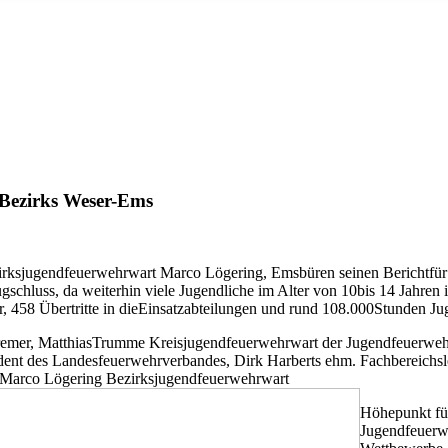
 Bezirks Weser-Ems
irksjugendfeuerwehrwart Marco Lögering, Emsbüren seinen Berichtfür
schluss, da weiterhin viele Jugendliche im Alter von 10bis 14 Jahren 
, 458 Übertritte in dieEinsatzabteilungen und rund 108.000Stunden Ju
 Bremer, MatthiasTrumme Kreisjugendfeuerwehrwart der Jugendfeuerwe
ent des Landesfeuerwehrverbandes, Dirk Harberts ehm. Fachbereichs
t, Marco Lögering Bezirksjugendfeuerwehrwart
Höhepunkt für
Jugendfeuerwe