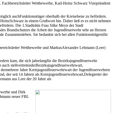
. Fachbereichsleiter Wettbewerbe, Karl-Heinz Schwarz Vizepräsident
öglich auchFunktionsträger oberhalb der Kreisebene zu befördern.
 HeinzSchwarz in einem Grußwort hin. Daher ließ es es nicht nehmen
rdern. Die 1.Stadträtin Frau Silke Meyn der Stadt
ndes Brandschutzes die Arbeit der Jugendfeuerwehr sehr an Herzen
ale Zusammenleben. Sie bedankte sich bei allen Funktionsträgernfür
bereichsleiter Wettbewerbe und MarkusAlexander Lehmann (Leer)
iedern kam, die sich jahrelangfür die Bezirksjugendfeuerwehr
m auch stellvertretenderBezirksjugendfeuerwehrwart,
, dermehrere Jahre Kreisjugendfeuerwehrwart der Jugendfeuerwehren
 der seit 14 Jahren als Kreisjugendfeuerwehrwart,Delegierter der
mann aus Leer der 20 Jahre als
bewerbe und Dirk
Lehmann neuer FBL