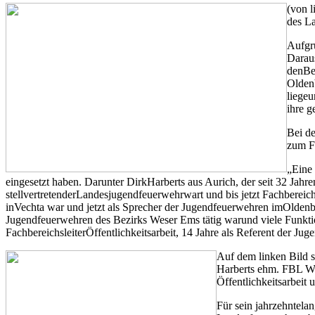
(von 
des L
Aufgru
Darau
denBe
Oldenb
liegeu
ihre g
Bei d
zum Fa
„Eine 
eingesetzt haben. Darunter DirkHarberts aus Aurich, der seit 32 Jah
stellvertretenderLandesjugendfeuerwehrwart und bis jetzt Fachbere
inVechta war und jetzt als Sprecher der Jugendfeuerwehren imOlden
Jugendfeuerwehren des Bezirks Weser Ems tätig warund viele Funkt
FachbereichsleiterÖffentlichkeitsarbeit, 14 Jahre als Referent der J
Auf dem linken Bild s
Harberts ehm. FBL We
Öffentlichkeitsarbeit
Für sein jahrzehntela