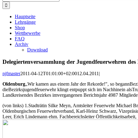
nach:
Hauptseite
Lehrgänge
Shop
Wettbewerbe
FAQ
Archiv
Download
Delegiertenversammlung der Jugendfeuerwehren des
njfmaster
2011-04-12T01:01:00+02:00
12.04.2011
|
Oldenburg
„Wir kamen aus einem Jahr der Rekorde!", so begannBez
dieBezirksjugendfeuerwehr klingt entpuppt sich im Nachhinein alsTrug
Landkreisendes Bezirkes imvergangenen Berichtsjahr 4987 Mitglieder
(von links) 1.Stadträtin Silke Meyn, Amtsleiter Feuerwehr Michael
Oldenburgischen Feuerwehrverband, Karl-Heinz Schwarz, Vizepräsid
Leer, Erich Lindemann ehm. Fachbereichsleiter Öffentlichkeitsarbei