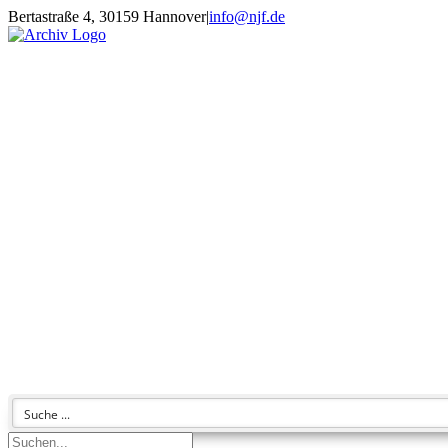
Zum
Bertastraße 4, 30159 Hannover
|
info@njf.de
Inhalt
Facebook
Instagram
YouTube
E-
springen
Mail
Suche