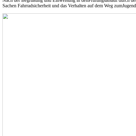
Nach der Begrüßung und Einweisung in denPrüfungsablauf durch den 
Sachen Fahrradsicherheit und das Verhalten auf dem Weg zumJugend