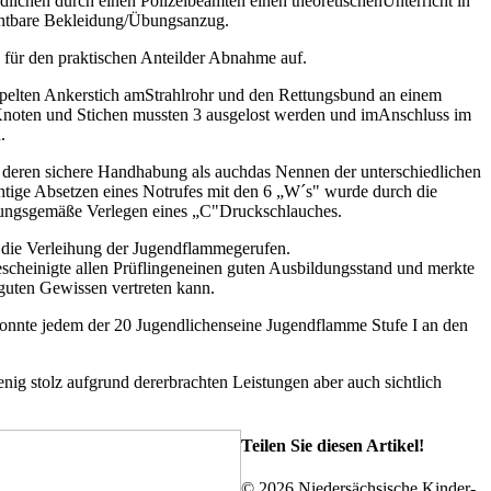
ichen durch einen Polizeibeamten einen theoretischenUnterricht in
chtbare Bekleidung/Übungsanzug.
n für den praktischen Anteilder Abnahme auf.
ppelten Ankerstich amStrahlrohr und den Rettungsbund an einem
 Knoten und Stichen mussten 3 ausgelost werden und imAnschluss im
.
deren sichere Handhabung als auchdas Nennen der unterschiedlichen
ige Absetzen eines Notrufes mit den 6 „W´s" wurde durch die
ungsgemäße Verlegen eines „C"Druckschlauches.
 die Verleihung der Jugendflammegerufen.
cheinigte allen Prüflingeneinen guten Ausbildungsstand und merkte
 guten Gewissen vertreten kann.
onnte jedem der 20 Jugendlichenseine Jugendflamme Stufe I an den
nig stolz aufgrund dererbrachten Leistungen aber auch sichtlich
Teilen Sie diesen Artikel!
Facebook
WhatsApp
Tumblr
E-
©
2026 Niedersächsische Kinder-