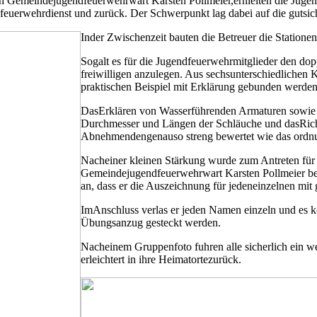
Gemeindejugendfeuerwehrwart Karsten Pollmeier,erhielten die Jugendl
feuerwehrdienst und zurück. Der Schwerpunkt lag dabei auf die gutsi
Inder Zwischenzeit bauten die Betreuer die Statione
Sogalt es für die Jugendfeuerwehrmitglieder den do
freiwilligen anzulegen. Aus sechsunterschiedlichen
praktischen Beispiel mit Erklärung gebunden werden
DasErklären von Wasserführenden Armaturen sowie 
Durchmesser und Längen der Schläuche und dasRicht
Abnehmendengenauso streng bewertet wie das ordn
Nacheiner kleinen Stärkung wurde zum Antreten für
Gemeindejugendfeuerwehrwart Karsten Pollmeier bes
an, dass er die Auszeichnung für jedeneinzelnen mit
ImAnschluss verlas er jeden Namen einzeln und es k
Übungsanzug gesteckt werden.
Nacheinem Gruppenfoto fuhren alle sicherlich ein we
erleichtert in ihre Heimatortezurück.