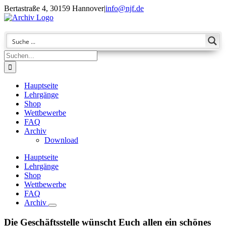
Zum
Bertastraße 4, 30159 Hannover
|
info@njf.de
Inhalt
Facebook
Instagram
YouTube
E-
springen
Mail
Suche
nach:
Hauptseite
Lehrgänge
Shop
Wettbewerbe
FAQ
Archiv
Download
Hauptseite
Lehrgänge
Shop
Wettbewerbe
FAQ
Archiv
Die Geschäftsstelle wünscht Euch allen ein schönes