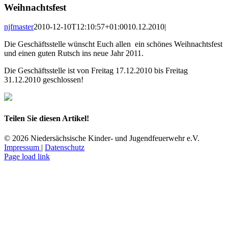
Weihnachtsfest
njfmaster
2010-12-10T12:10:57+01:00
10.12.2010
|
Die Geschäftsstelle wünscht Euch allen ein schönes Weihnachtsfest
und einen guten Rutsch ins neue Jahr 2011.
Die Geschäftsstelle ist von Freitag 17.12.2010 bis Freitag
31.12.2010 geschlossen!
Teilen Sie diesen Artikel!
Facebook
WhatsApp
Tumblr
E-
©
2026 Niedersächsische Kinder- und Jugendfeuerwehr e.V.
Mail
Impressum
|
Datenschutz
Facebook
Instagram
YouTube
E-
Page load link
Mail
Nach
oben